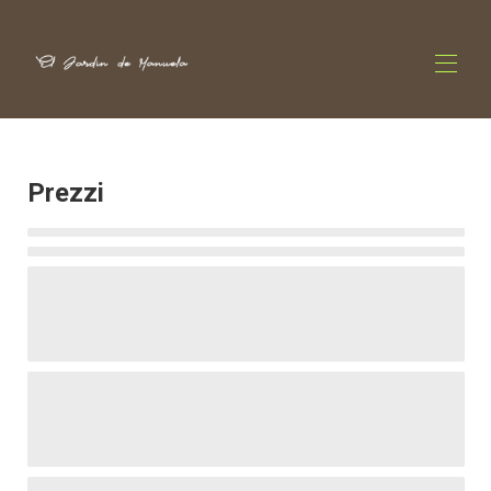
Home
Panoramica
Prezzi
Mappa
Galleria
Tariffe
Disponibilità
Opinioni